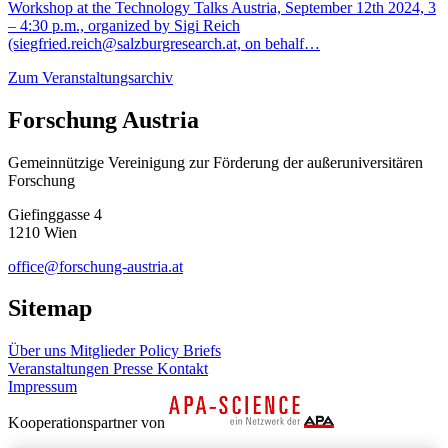
Workshop at the Technology Talks Austria, September 12th 2024, 3
– 4:30 p.m., organized by Sigi Reich
(siegfried.reich@salzburgresearch.at, on behalf…
Zum Veranstaltungsarchiv
Forschung Austria
Gemeinnützige Vereinigung zur Förderung der außeruniversitären
Forschung
Giefinggasse 4
1210 Wien
office@forschung-austria.at
Sitemap
Über uns
Mitglieder
Policy Briefs
Veranstaltungen
Presse
Kontakt
Impressum
Kooperationspartner von