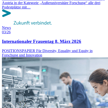
Austria in der Kategorie „Außeruniversitäre Forschung“ alle drei
Podestplätze mit…
News
03/26
Internationaler Frauentag 8. März 2026
POSITIONSPAPIER Für Diversity, Equality und Equity in
Forschung und Innovation